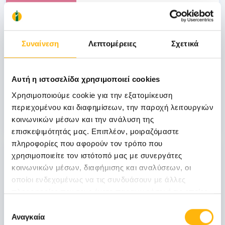
Ιανουαρίου
Συναίνεση
Λεπτομέρειες
Σχετικά
ΜΑΙΕΥΤΙΚΗ - ΓΥΝΑΙΚΟΛΟΓΙΚΗ
1η Επιστημονική Ημερίδα Μαιευτικής-
Γυναικολογίας & Χειρουργικής ΙΑΣΩ &
Αυτή η ιστοσελίδα χρησιμοποιεί cookies
ΙΑΣΩ Θεσσαλίας, 18.01.14, ΙΑΣΩ
Χρησιμοποιούμε cookie για την εξατομίκευση
Θεσσαλίας, Λάρισα
περιεχομένου και διαφημίσεων, την παροχή λειτουργιών
Μάθετε Περισσότερα
κοινωνικών μέσων και την ανάλυση της
επισκεψιμότητάς μας. Επιπλέον, μοιραζόμαστε
πληροφορίες που αφορούν τον τρόπο που
18
χρησιμοποιείτε τον ιστότοπό μας με συνεργάτες
κοινωνικών μέσων, διαφήμισης και αναλύσεων, οι
οποίοι ενδεχομένως να τις συνδυάσουν με άλλες
Ιανουαρίου
πληροφορίες που τους έχετε παραχωρήσει ή τις οποίες
έχουν συλλέξει σε σχέση με την από μέρους σας χρήση
Επιλογή
των υπηρεσιών τους.
Αναγκαία
συγκατάθεσης
ΜΑΙΕΥΤΙΚΗ - ΓΥΝΑΙΚΟΛΟΓΙΚΗ