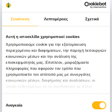
ΜΑΙΕΥΤΙΚΗ - ΓΥΝΑΙΚΟΛΟΓΙΚΗ
Συναίνεση
Λεπτομέρειες
Σχετικά
1η Επιστημονική Ημερίδα Μαιευτικής-
Γυναικολογίας & Χειρουργικής ΙΑΣΩ &
Αυτή η ιστοσελίδα χρησιμοποιεί cookies
ΙΑΣΩ Θεσσαλίας, 18.01.14, ΙΑΣΩ
Θεσσαλίας, Λάρισα
Χρησιμοποιούμε cookie για την εξατομίκευση
περιεχομένου και διαφημίσεων, την παροχή λειτουργιών
Μάθετε Περισσότερα
κοινωνικών μέσων και την ανάλυση της
επισκεψιμότητάς μας. Επιπλέον, μοιραζόμαστε
πληροφορίες που αφορούν τον τρόπο που
18
χρησιμοποιείτε τον ιστότοπό μας με συνεργάτες
κοινωνικών μέσων, διαφήμισης και αναλύσεων, οι
οποίοι ενδεχομένως να τις συνδυάσουν με άλλες
Ιανουαρίου
πληροφορίες που τους έχετε παραχωρήσει ή τις οποίες
έχουν συλλέξει σε σχέση με την από μέρους σας χρήση
Επιλογή
των υπηρεσιών τους.
Αναγκαία
ΜΑΙΕΥΤΙΚΗ - ΓΥΝΑΙΚΟΛΟΓΙΚΗ
συγκατάθεσης