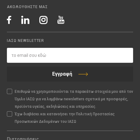
ΑΚΟΛΟΥΘΗΣΤΕ ΜΑΣ
ΙΑΣΩ NEWSLETTER
Εγγραφή
Επιθυμώ να χρησιμοποιούνται τα παρακάτω στοιχεία μου από τον
Όμιλο ΙΑΣΩ για να λαμβάνω newsletters σχετικά με προσφορές,
προϊόντα υγείας, εκδηλώσεις και υπηρεσίες.
Έχω διαβάσει και κατανοήσει την Πολιτική Προστασίας
Προσωπικών Δεδομένων του ΙΑΣΩ
Πιστοποιήσεις