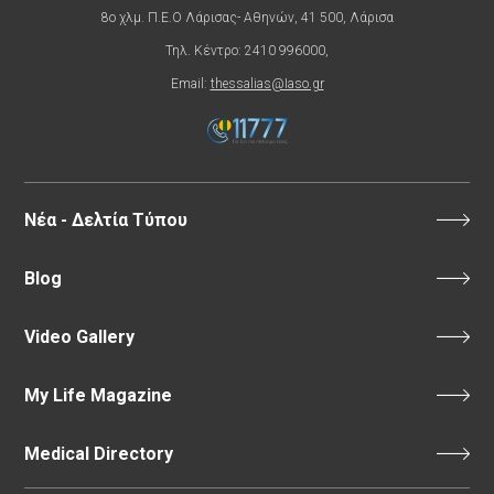
8ο χλμ. Π.Ε.Ο Λάρισας- Αθηνών, 41 500, Λάρισα
Τηλ. Κέντρο: 2410 996000,
Email:
thessalias@Iaso.gr
Νέα - Δελτία Τύπου
Blog
Video Gallery
My Life Magazine
Medical Directory