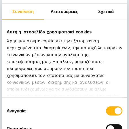
ΜΑΙΕΥΤΙΚΗ - ΓΥΝΑΙΚΟΛΟΓΙΚΗ
1η Επιστημονική Ημερίδα Μαιευτικής-
Συναίνεση
Λεπτομέρειες
Σχετικά
Γυναικολογίας & Χειρουργικής ΙΑΣΩ &
ΙΑΣΩ Θεσσαλίας, 18.01.14, ΙΑΣΩ
Θεσσαλίας, Λάρισα
Αυτή η ιστοσελίδα χρησιμοποιεί cookies
Μάθετε Περισσότερα
Χρησιμοποιούμε cookie για την εξατομίκευση
περιεχομένου και διαφημίσεων, την παροχή λειτουργιών
κοινωνικών μέσων και την ανάλυση της
18
επισκεψιμότητάς μας. Επιπλέον, μοιραζόμαστε
πληροφορίες που αφορούν τον τρόπο που
χρησιμοποιείτε τον ιστότοπό μας με συνεργάτες
Ιανουαρίου
κοινωνικών μέσων, διαφήμισης και αναλύσεων, οι
οποίοι ενδεχομένως να τις συνδυάσουν με άλλες
πληροφορίες που τους έχετε παραχωρήσει ή τις οποίες
ΜΑΙΕΥΤΙΚΗ - ΓΥΝΑΙΚΟΛΟΓΙΚΗ
έχουν συλλέξει σε σχέση με την από μέρους σας χρήση
Επιλογή
Εκδήλωση της Ελληνικής Εταιρείας
των υπηρεσιών τους.
Αναγκαία
συγκατάθεσης
Πλαστικής Επανορθωτικής & Αισθητικής
Χειρουργικής, 18.01.14, ΙΑΣΩ
Προτιμήσεις